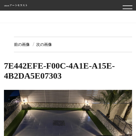
TO
NA
前の画像
次の画像
7E442EFE-F00C-4A1E-A15E-
4B2DA5E07303