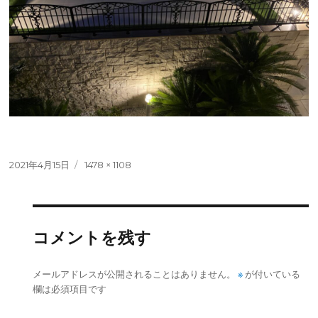
投
フ
2021年4月15日
1478 × 1108
稿
ル
日:
サ
イ
ズ
コメントを残す
※
メールアドレスが公開されることはありません。
が付いている
欄は必須項目です