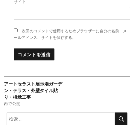
サイト
次回のコメントで使用するためブラウザーに自分の名前、メ
ールアドレス、サイトを保存する。
投
アートセラスト展示場ガーデ
稿
ン・テラス・外壁タイル貼
り・植栽工事
ナ
内で公開
ビ
検
検
ゲ
索:
索
ー