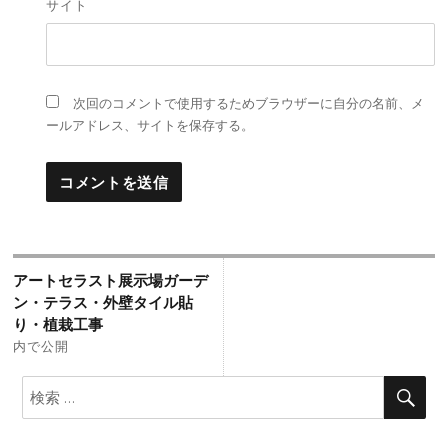
サイト
次回のコメントで使用するためブラウザーに自分の名前、メ
ールアドレス、サイトを保存する。
投
アートセラスト展示場ガーデ
稿
ン・テラス・外壁タイル貼
り・植栽工事
ナ
内で公開
ビ
検
検
ゲ
索:
索
ー