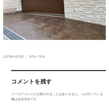
投
フ
2021年4月15日
1478 × 1108
稿
ル
日:
サ
イ
ズ
コメントを残す
※
メールアドレスが公開されることはありません。
が付いている
欄は必須項目です