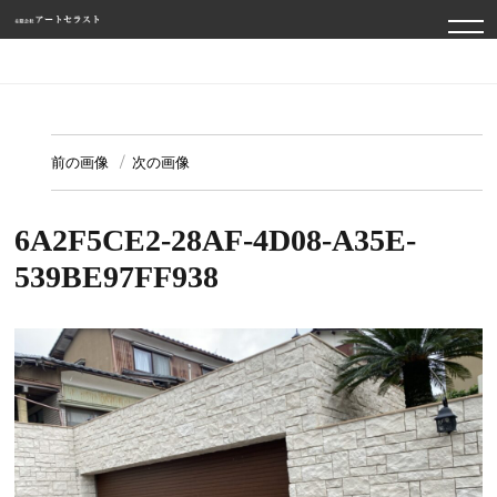
TO
NA
前の画像
次の画像
6A2F5CE2-28AF-4D08-A35E-
539BE97FF938