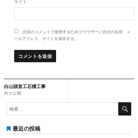
サイト
次回のコメントで使用するためブラウザーに自分の名前、メ
ールアドレス、サイトを保存する。
投
白山頭首工石積工事
稿
内で公開
ナ
検
検
索:
索
ビ
ゲ
最近の投稿
ー