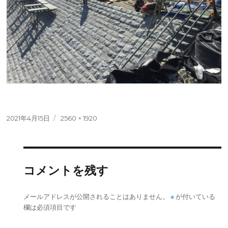
投
フ
2021年4月15日
2560 × 1920
稿
ル
日:
サ
イ
ズ
コメントを残す
※
メールアドレスが公開されることはありません。
が付いている
欄は必須項目です