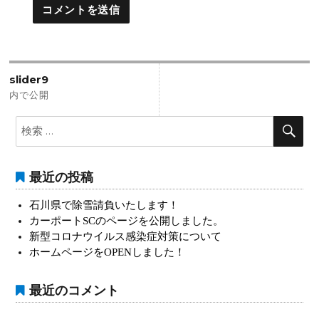
投
slider9
稿
内で公開
ナ
検
検
索:
索
ビ
ゲ
最近の投稿
ー
石川県で除雪請負いたします！
シ
カーポートSCのページを公開しました。
ョ
新型コロナウイルス感染症対策について
ホームページをOPENしました！
ン
最近のコメント