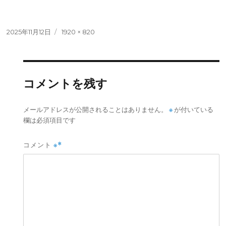
投
フ
2025年11月12日
1920 × 820
稿
ル
日:
サ
イ
ズ
コメントを残す
※
メールアドレスが公開されることはありません。
が付いている
欄は必須項目です
コメント
※