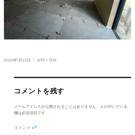
投
フ
2024年1月23日
1479 × 1109
稿
ル
日:
サ
イ
ズ
コメントを残す
※
メールアドレスが公開されることはありません。
が付いている
欄は必須項目です
コメント
※