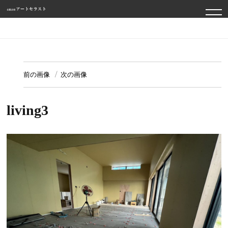
TO
NA
前の画像
次の画像
living3