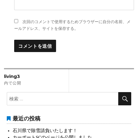
次回のコメントで使用するためブラウザーに自分の名前、メ
ールアドレス、サイトを保存する。
投
living3
稿
内で公開
ナ
検
検
索:
索
ビ
ゲ
最近の投稿
ー
石川県で除雪請負いたします！
シ
カーポートSCのページを公開しました。