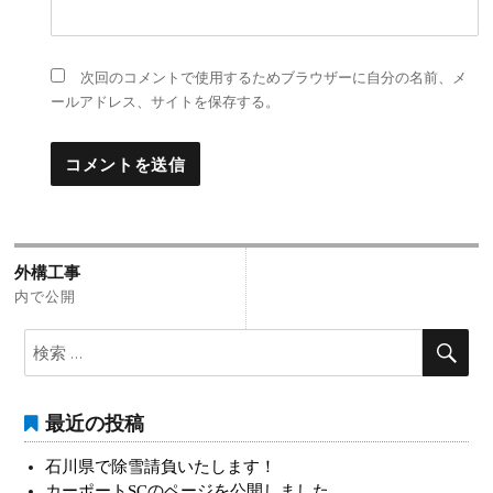
次回のコメントで使用するためブラウザーに自分の名前、メ
ールアドレス、サイトを保存する。
投
外構工事
稿
内で公開
ナ
検
検
索:
索
ビ
ゲ
最近の投稿
ー
石川県で除雪請負いたします！
シ
カーポートSCのページを公開しました。