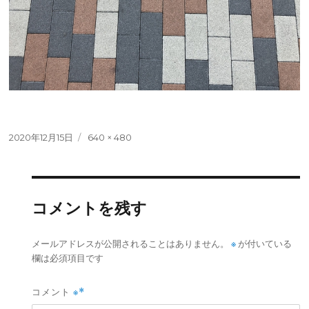
投
フ
2020年12月15日
640 × 480
稿
ル
日:
サ
イ
ズ
コメントを残す
※
メールアドレスが公開されることはありません。
が付いている
欄は必須項目です
コメント
※