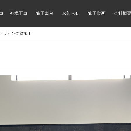
事
外構工事
施工事例
お知らせ
施工動画
会社概
>
リビング壁施工